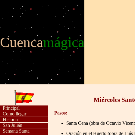
C
uenca
mágica
Miércoles Santo
Principal
Pasos:
Como llegar
Historia
Santa Cena (obra de Octavio Vicent
San Julián
Semana Santa
Oración en el Huerto (obra de Luís