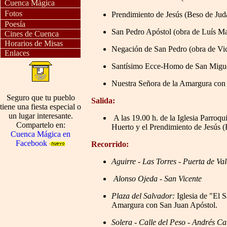
Cuenca Mágica
Fotos
Prendimiento de Jesús (Beso de Jud
Poesía
San Pedro Apóstol (obra de Luís M
Cines de Cuenca
Horarios de Misas
Negación de San Pedro (obra de Vic
Enlaces
Santísimo Ecce-Homo de San Miguel
Nuestra Señora de la Amargura con 
Seguro que tu pueblo
Salida:
tiene una fiesta especial o
un lugar interesante.
A las 19.00 h. de la Iglesia Parroq
Compartelo en:
Huerto y el Prendimiento de Jesús (
Cuenca Mágica en
Facebook
Recorrido:
Aguirre - Las Torres - Puerta de Va
Alonso Ojeda - San Vicente
Plaza del Salvador:
Iglesia de "El S
Amargura con San Juan Apóstol.
Solera - Calle del Peso - Andrés C